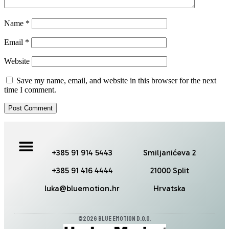
Name
*
Email
*
Website
Save my name, email, and website in this browser for the next
time I comment.
+385 91 914 5443
Smiljanićeva 2
+385 91 416 4444
21000 Split
luka@bluemotion.hr
Hrvatska
©2026 Blue Emotion d.o.o.