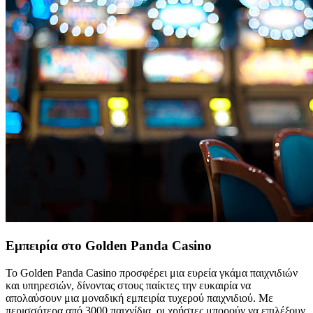
Εμπειρία στο Golden Panda Casino
Το Golden Panda Casino προσφέρει μια ευρεία γκάμα παιχνιδιών
και υπηρεσιών, δίνοντας στους παίκτες την ευκαιρία να
απολαύσουν μια μοναδική εμπειρία τυχερού παιχνιδιού. Με
περισσότερα από 3000 παιχνίδια, οι χρήστες μπορούν να επιλέξουν