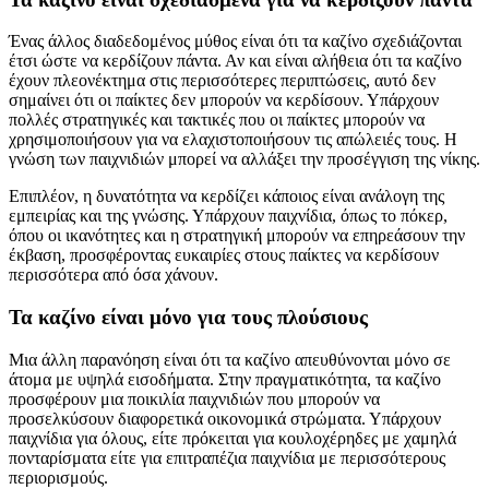
Ένας άλλος διαδεδομένος μύθος είναι ότι τα καζίνο σχεδιάζονται
έτσι ώστε να κερδίζουν πάντα. Αν και είναι αλήθεια ότι τα καζίνο
έχουν πλεονέκτημα στις περισσότερες περιπτώσεις, αυτό δεν
σημαίνει ότι οι παίκτες δεν μπορούν να κερδίσουν. Υπάρχουν
πολλές στρατηγικές και τακτικές που οι παίκτες μπορούν να
χρησιμοποιήσουν για να ελαχιστοποιήσουν τις απώλειές τους. Η
γνώση των παιχνιδιών μπορεί να αλλάξει την προσέγγιση της νίκης.
Επιπλέον, η δυνατότητα να κερδίζει κάποιος είναι ανάλογη της
εμπειρίας και της γνώσης. Υπάρχουν παιχνίδια, όπως το πόκερ,
όπου οι ικανότητες και η στρατηγική μπορούν να επηρεάσουν την
έκβαση, προσφέροντας ευκαιρίες στους παίκτες να κερδίσουν
περισσότερα από όσα χάνουν.
Τα καζίνο είναι μόνο για τους πλούσιους
Μια άλλη παρανόηση είναι ότι τα καζίνο απευθύνονται μόνο σε
άτομα με υψηλά εισοδήματα. Στην πραγματικότητα, τα καζίνο
προσφέρουν μια ποικιλία παιχνιδιών που μπορούν να
προσελκύσουν διαφορετικά οικονομικά στρώματα. Υπάρχουν
παιχνίδια για όλους, είτε πρόκειται για κουλοχέρηδες με χαμηλά
πονταρίσματα είτε για επιτραπέζια παιχνίδια με περισσότερους
περιορισμούς.