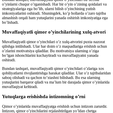
o’yinlarni chuqur o’rganishadi. Har bir o’yin o’zining qoidalari va
strategiyalariga ega bo’lib, ularni bilish o’yinchining yutish
imkoniyatlarini oshiradi. Shuningdek, ko’p hollarda o’zaro tajriba
almashish orqali ham yutuqlarini yanada oshirish imkoniyatiga ega
bo’lishadi.
Muvaffaqiyatli qimor o’yinchilarining xulq-atvori
Muvaffaqiyatli qimor o’yinchilari o’z xulq-atvorini puxta nazorat
qilishga intilishadi. Ular har doim o’z maqsadlariga erishish uchun
o’zlarini motivatsiya qiladilar. Bu motivatsiya ularning o’ziga
bo’lgan ishonchlarini kuchaytiradi va muvaffaqiyatni yanada
oshiradi.
Bundan tashqari, muvaffaqiyatli qimor o’yinchilari o’zlariga xos
qobiliyatlarni rivojlantirishga harakat qiladilar. Ular o’z tajribalaridan
saboq olishadi va qachon to’xtashni bilishadi. Bu esa ularning
yutuqlarini barqaror qiladi va ma’lum bir darajada qimor o’yinlarida
muvaffaqiyat keltiradi.
Yutuqlarga erishishda intizomning o’rni
Qimor o’yinlarida muvaffaqiyatga erishish uchun intizom zarurdir.
Intizom, qimor o’yinchilarini rejalashtirilgan yo’ldan chetga