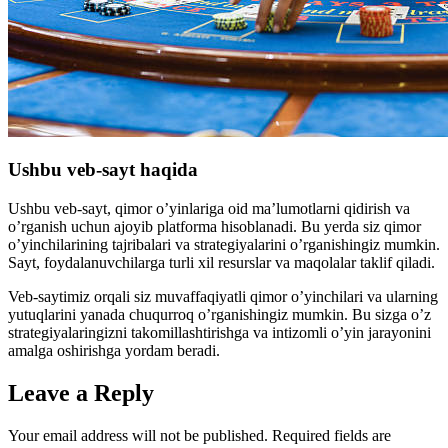
Ushbu veb-sayt haqida
Ushbu veb-sayt, qimor o’yinlariga oid ma’lumotlarni qidirish va
o’rganish uchun ajoyib platforma hisoblanadi. Bu yerda siz qimor
o’yinchilarining tajribalari va strategiyalarini o’rganishingiz mumkin.
Sayt, foydalanuvchilarga turli xil resurslar va maqolalar taklif qiladi.
Veb-saytimiz orqali siz muvaffaqiyatli qimor o’yinchilari va ularning
yutuqlarini yanada chuqurroq o’rganishingiz mumkin. Bu sizga o’z
strategiyalaringizni takomillashtirishga va intizomli o’yin jarayonini
amalga oshirishga yordam beradi.
Leave a Reply
Your email address will not be published.
Required fields are