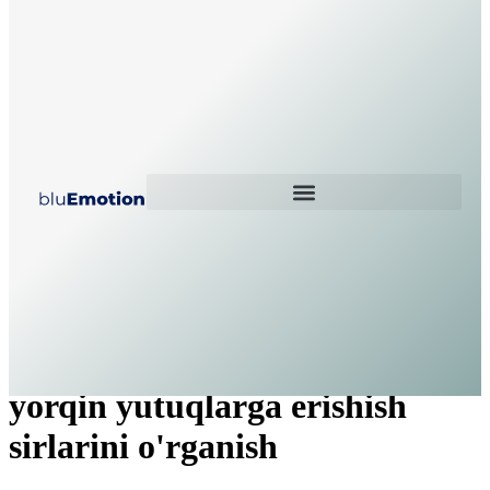
Mashhur qimor o'yinchilari
yorqin yutuqlarga erishish
sirlarini o'rganish