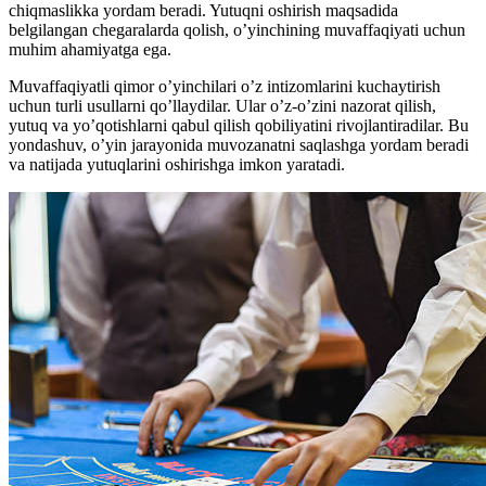
chiqmaslikka yordam beradi. Yutuqni oshirish maqsadida
belgilangan chegaralarda qolish, o’yinchining muvaffaqiyati uchun
muhim ahamiyatga ega.
Muvaffaqiyatli qimor o’yinchilari o’z intizomlarini kuchaytirish
uchun turli usullarni qo’llaydilar. Ular o’z-o’zini nazorat qilish,
yutuq va yo’qotishlarni qabul qilish qobiliyatini rivojlantiradilar. Bu
yondashuv, o’yin jarayonida muvozanatni saqlashga yordam beradi
va natijada yutuqlarini oshirishga imkon yaratadi.