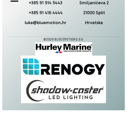
+385 91 914 5443
Smiljanićeva 2
+385 91 416 4444
21000 Split
luka@bluemotion.hr
Hrvatska
©2026 Blue Emotion d.o.o.