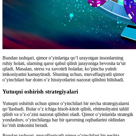
Bundan tashqari, qimor o’yinlariga qo’l urayotgan insonlarning
ruhiy holati, ularning qaror qabul qilish jarayoniga bevosita ta’sir
qiladi. Masalan, stress va xavotirli holatlar, ko’pincha yutish
imkoniyatini kamaytiradi. Shuning uchun, muvaffaqiyatli qimor
o’yinchilari har doim o’z hissiyotlarini nazorat qilishni bilishadi.
Yutuqni oshirish strategiyalari
Yutuqni oshirish uchun qimor o’yinchilari bir necha strategiyalarni
qo’llashadi. Bular o’z ichiga hisob-kitob qilish, ehtimoliyatni tahlil
qilish va o’z-o’zini nazorat qilishni oladi. Qimor o’yinlarida strategik
yondashuv, o’yinchilarga har bir qarorning oqibatlarini oldindan
ko’rish imkonini beradi.
Bundan tashqari, muvaffaqiyatli qimor o’yinchilari bir nechta