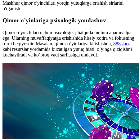
Mashhur qimor o'yinchilari yorqin yutuqlarga erishish sirlarini
o'rganish
Qimor o’yinlariga psixologik yondashuv
Qimor o’yinchilari uchun psixologik jihat juda muhim ahamiyatga
ega. Ularning muvaffaqiyatga erishishida hissiy xotira va fokusning
o’rni beqiyosdir. Masalan, qimor o’yinlariga kirishishda,
888starz
kabi resurslar yordamida kuzatilgan yutuq hissi, o’yinga qiziqishni
kuchaytiradi va ko’proq vaqt sarflashga undaydi.