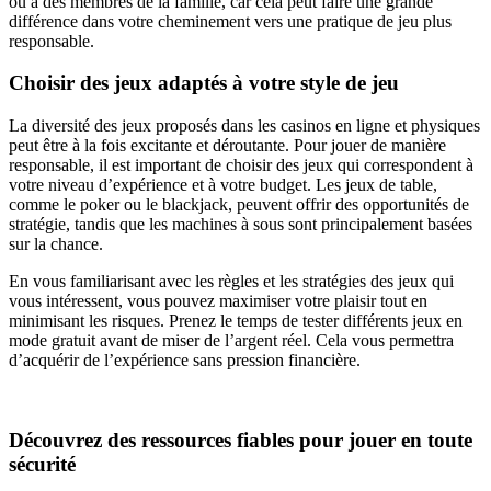
ou à des membres de la famille, car cela peut faire une grande
différence dans votre cheminement vers une pratique de jeu plus
responsable.
Choisir des jeux adaptés à votre style de jeu
La diversité des jeux proposés dans les casinos en ligne et physiques
peut être à la fois excitante et déroutante. Pour jouer de manière
responsable, il est important de choisir des jeux qui correspondent à
votre niveau d’expérience et à votre budget. Les jeux de table,
comme le poker ou le blackjack, peuvent offrir des opportunités de
stratégie, tandis que les machines à sous sont principalement basées
sur la chance.
En vous familiarisant avec les règles et les stratégies des jeux qui
vous intéressent, vous pouvez maximiser votre plaisir tout en
minimisant les risques. Prenez le temps de tester différents jeux en
mode gratuit avant de miser de l’argent réel. Cela vous permettra
d’acquérir de l’expérience sans pression financière.
Découvrez des ressources fiables pour jouer en toute
sécurité