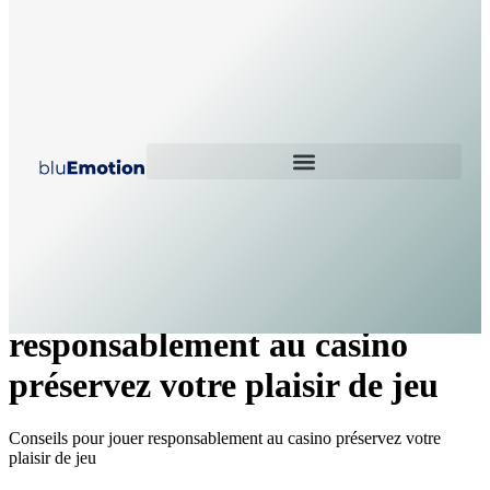
Conseils pour jouer
responsablement au casino
préservez votre plaisir de jeu
Conseils pour jouer responsablement au casino préservez votre
plaisir de jeu