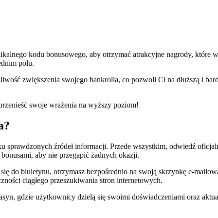
kalnego kodu bonusowego, aby otrzymać atrakcyjne nagrody, które wz
ednim polu.
ość zwiększenia swojego bankrolla, co pozwoli Ci na dłuższą i bardzi
 przenieść swoje wrażenia na wyższy poziom!
a?
u sprawdzonych źródeł informacji. Przede wszystkim, odwiedź oficjaln
 bonusami, aby nie przegapić żadnych okazji.
 się do biuletynu, otrzymasz bezpośrednio na swoją skrzynkę e-mailo
czności ciągłego przeszukiwania stron internetowych.
asyn, gdzie użytkownicy dzielą się swoimi doświadczeniami oraz aktual