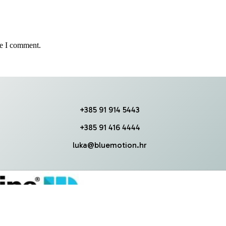
me I comment.
+385 91 914 5443
+385 91 416 4444
luka@bluemotion.hr