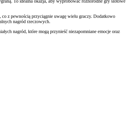
ygraną. To idealna okazja, aby wypróbować różnorodne gry slotowe
i, co z pewnością przyciągnie uwagę wielu graczy. Dodatkowo
jalnych nagród rzeczowych.
iałych nagród, które mogą przynieść niezapomniane emocje oraz