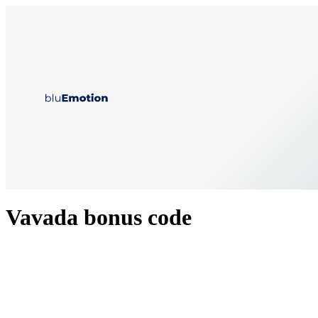
Vavada bonus code