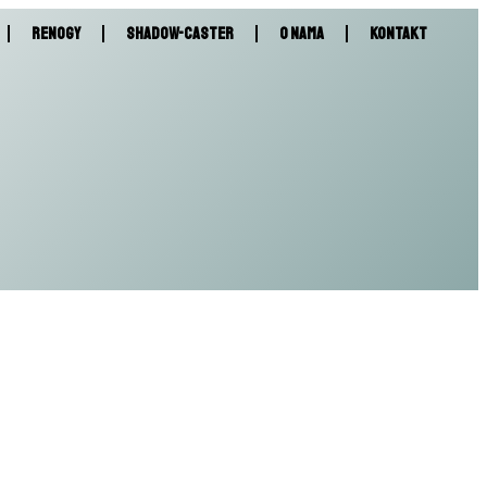
Renogy
Shadow-caster
O nama
Kontakt