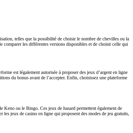
tion, telles que la possibilité de choisir le nombre de chevilles ou la
de comparer les différentes versions disponibles et de choisir celle qui
eforme est légalement autorisée à proposer des jeux d’argent en ligne
nditions du bonus avant de l’accepter. Enfin, choisissez une plateforme
que le Keno ou le Bingo. Ces jeux de hasard permettent également de
er les jeux de casino en ligne qui proposent des modes de jeu gratuits,