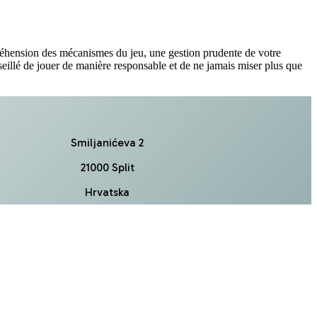
mpréhension des mécanismes du jeu, une gestion prudente de votre
seillé de jouer de manière responsable et de ne jamais miser plus que
Smiljanićeva 2
21000 Split
Hrvatska