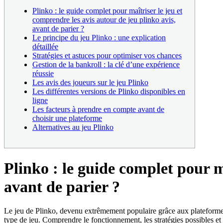
Plinko : le guide complet pour maîtriser le jeu et
comprendre les avis autour de jeu plinko avis,
avant de parier ?
Le principe du jeu Plinko : une explication
détaillée
Stratégies et astuces pour optimiser vos chances
Gestion de la bankroll : la clé d’une expérience
réussie
Les avis des joueurs sur le jeu Plinko
Les différentes versions de Plinko disponibles en
ligne
Les facteurs à prendre en compte avant de
choisir une plateforme
Alternatives au jeu Plinko
Plinko : le guide complet pour m
avant de parier ?
Le jeu de Plinko, devenu extrêmement populaire grâce aux plateformes 
type de jeu. Comprendre le fonctionnement, les stratégies possibles e