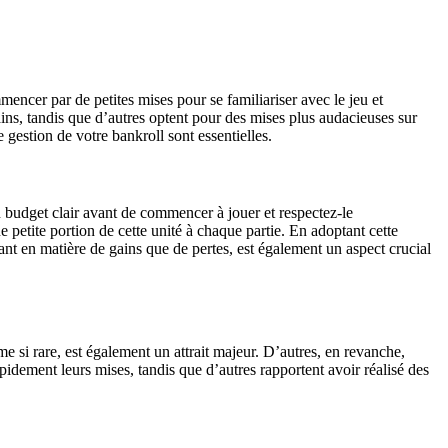
mencer par de petites mises pour se familiariser avec le jeu et
ains, tandis que d’autres optent pour des mises plus audacieuses sur
 gestion de votre bankroll sont essentielles.
n budget clair avant de commencer à jouer et respectez-le
petite portion de cette unité à chaque partie. En adoptant cette
ant en matière de gains que de pertes, est également un aspect crucial
ême si rare, est également un attrait majeur. D’autres, en revanche,
rapidement leurs mises, tandis que d’autres rapportent avoir réalisé des