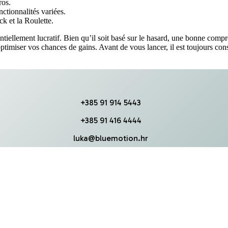
ros.
ctionnalités variées.
ck et la Roulette.
entiellement lucratif. Bien qu’il soit basé sur le hasard, une bonne co
ptimiser vos chances de gains. Avant de vous lancer, il est toujours con
+385 91 914 5443
+385 91 416 4444
luka@bluemotion.hr