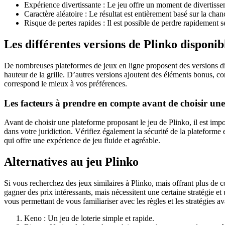
Expérience divertissante : Le jeu offre un moment de divertissem
Caractère aléatoire : Le résultat est entièrement basé sur la chan
Risque de pertes rapides : Il est possible de perdre rapidement s
Les différentes versions de Plinko disponib
De nombreuses plateformes de jeux en ligne proposent des versions diffé
hauteur de la grille. D’autres versions ajoutent des éléments bonus, com
correspond le mieux à vos préférences.
Les facteurs à prendre en compte avant de choisir un
Avant de choisir une plateforme proposant le jeu de Plinko, il est imp
dans votre juridiction. Vérifiez également la sécurité de la plateforme 
qui offre une expérience de jeu fluide et agréable.
Alternatives au jeu Plinko
Si vous recherchez des jeux similaires à Plinko, mais offrant plus de 
gagner des prix intéressants, mais nécessitent une certaine stratégie e
vous permettant de vous familiariser avec les règles et les stratégies av
Keno : Un jeu de loterie simple et rapide.