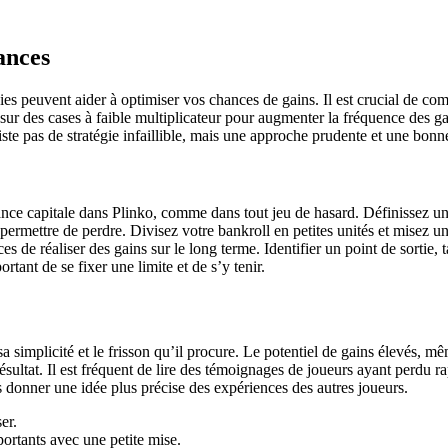
ances
ies peuvent aider à optimiser vos chances de gains. Il est crucial de com
 sur des cases à faible multiplicateur pour augmenter la fréquence des g
iste pas de stratégie infaillible, mais une approche prudente et une bonne
rtance capitale dans Plinko, comme dans tout jeu de hasard. Définissez u
ettre de perdre. Divisez votre bankroll en petites unités et misez une 
de réaliser des gains sur le long terme. Identifier un point de sortie, t
portant de se fixer une limite et de s’y tenir.
sa simplicité et le frisson qu’il procure. Le potentiel de gains élevés, m
 résultat. Il est fréquent de lire des témoignages de joueurs ayant perdu 
us donner une idée plus précise des expériences des autres joueurs.
er.
portants avec une petite mise.