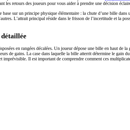
nt les retours des joueurs pour vous aider à prendre une décision éclair
se base sur un principe physique élémentaire : la chute d’une bille dans 
autres. L’attrait principal réside dans le frisson de l’incertitude et la p
.
 détaillée
isposées en rangées décalées. Un joueur dépose une bille en haut de la gr
eurs de gains. La case dans laquelle la bille atterrit détermine le gain du
et imprévisible. Il est important de comprendre comment ces multiplicate