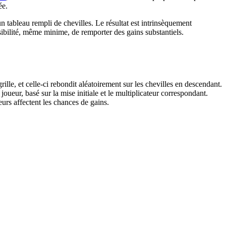
ée.
un tableau rempli de chevilles. Le résultat est intrinsèquement
ossibilité, même minime, de remporter des gains substantiels.
ille, et celle-ci rebondit aléatoirement sur les chevilles en descendant.
 joueur, basé sur la mise initiale et le multiplicateur correspondant.
urs affectent les chances de gains.