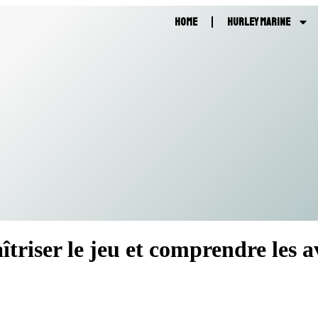
Home
Hurley Marine
triser le jeu et comprendre les av