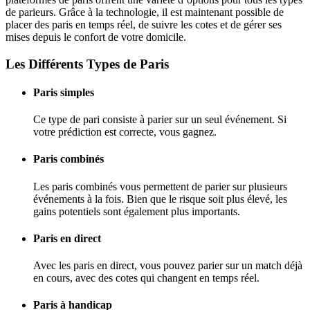
de parieurs. Grâce à la technologie, il est maintenant possible de
placer des paris en temps réel, de suivre les cotes et de gérer ses
mises depuis le confort de votre domicile.
Les Différents Types de Paris
Paris simples
Ce type de pari consiste à parier sur un seul événement. Si
votre prédiction est correcte, vous gagnez.
Paris combinés
Les paris combinés vous permettent de parier sur plusieurs
événements à la fois. Bien que le risque soit plus élevé, les
gains potentiels sont également plus importants.
Paris en direct
Avec les paris en direct, vous pouvez parier sur un match déjà
en cours, avec des cotes qui changent en temps réel.
Paris à handicap