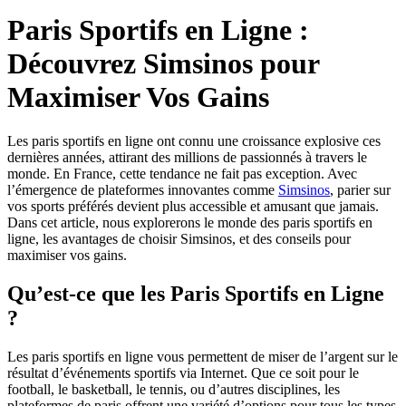
Paris Sportifs en Ligne :
Découvrez Simsinos pour
Maximiser Vos Gains
Les paris sportifs en ligne ont connu une croissance explosive ces
dernières années, attirant des millions de passionnés à travers le
monde. En France, cette tendance ne fait pas exception. Avec
l’émergence de plateformes innovantes comme
Simsinos
, parier sur
vos sports préférés devient plus accessible et amusant que jamais.
Dans cet article, nous explorerons le monde des paris sportifs en
ligne, les avantages de choisir Simsinos, et des conseils pour
maximiser vos gains.
Qu’est-ce que les Paris Sportifs en Ligne
?
Les paris sportifs en ligne vous permettent de miser de l’argent sur le
résultat d’événements sportifs via Internet. Que ce soit pour le
football, le basketball, le tennis, ou d’autres disciplines, les
plateformes de paris offrent une variété d’options pour tous les types