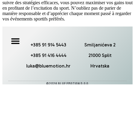
suivre des stratégies efficaces, vous pouvez maximiser vos gains tout
en profitant de l’excitation du sport. N’oubliez pas de parier de
manière responsable et d’apprécier chaque moment passé à regarder
vos événements sportifs préférés.
+385 91 914 5443
Smiljanićeva 2
+385 91 416 4444
21000 Split
luka@bluemotion.hr
Hrvatska
©2026 Blue Emotion d.o.o.