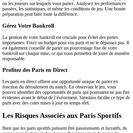
ou les joueurs sur lesquels vous pariez. Analysez les performances
passées, les statistiques, et même les conditions de jeu. Une bonne
préparation peut faire toute la différence.
Gérez Votre Bankroll
La gestion de votre bankroll est cruciale pour éviter des pertes
importantes. Fixez un budget pour vos paris et ne le dépassez pas. Il
est également conseillé de parier un pourcentage fixe de votre
bankroll sur chaque mise, ce qui vous permettra de jouer de manière
responsable.
Profitez des Paris en Direct
Les paris en direct offrent une opportunité unique de parier en
fonction du déroulement du match. En observant le jeu, vous
pouvez identifier des opportunités de paris qui pourraient ne pas être
évidentes avant le début de l’événement. Simsinos facilite ce type de
paris avec des cotes mises à jour en temps réel.
Les Risques Associés aux Paris Sportifs
Bien que les paris sportifs puissent être passionnants et lucratifs, ils