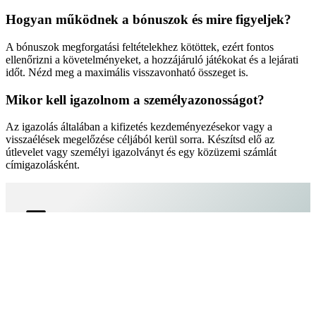
Hogyan működnek a bónuszok és mire figyeljek?
A bónuszok megforgatási feltételekhez kötöttek, ezért fontos
ellenőrizni a követelményeket, a hozzájáruló játékokat és a lejárati
időt. Nézd meg a maximális visszavonható összeget is.
Mikor kell igazolnom a személyazonosságot?
Az igazolás általában a kifizetés kezdeményezésekor vagy a
visszaélések megelőzése céljából kerül sorra. Készítsd elő az
útlevelet vagy személyi igazolványt és egy közüzemi számlát
címigazolásként.
+385 91 914 5443
Smiljanićeva 2
+385 91 416 4444
21000 Split
luka@bluemotion.hr
Hrvatska