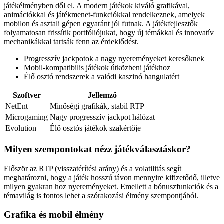
játékélményben dől el. A modern játékok kiváló grafikával,
animációkkal és játékmenet-funkciókkal rendelkeznek, amelyek
mobilon és asztali gépen egyaránt jól futnak. A játékfejlesztők
folyamatosan frissítik portfóliójukat, hogy új témákkal és innovatív
mechanikákkal tartsák fenn az érdeklődést.
Progresszív jackpotok a nagy nyereményeket keresőknek
Mobil-kompatibilis játékok útközbeni játékhoz
Élő osztó rendszerek a valódi kaszinó hangulatért
Szoftver
Jellemző
NetEnt
Minőségi grafikák, stabil RTP
Microgaming
Nagy progresszív jackpot hálózat
Evolution
Élő osztós játékok szakértője
Milyen szempontokat nézz játékválasztáskor?
Először az RTP (visszatérítési arány) és a volatilitás segít
meghatározni, hogy a játék hosszú távon mennyire kifizetődő, illetve
milyen gyakran hoz nyereményeket. Emellett a bónuszfunkciók és a
témavilág is fontos lehet a szórakozási élmény szempontjából.
Grafika és mobil élmény