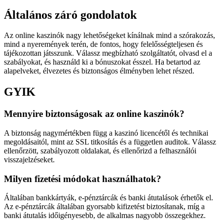
Általános záró gondolatok
Az online kaszinók nagy lehetőségeket kínálnak mind a szórakozás,
mind a nyeremények terén, de fontos, hogy felelősségteljesen és
tájékozottan játsszunk. Válassz megbízható szolgáltatót, olvasd el a
szabályokat, és használd ki a bónuszokat ésszel. Ha betartod az
alapelveket, élvezetes és biztonságos élményben lehet részed.
GYIK
Mennyire biztonságosak az online kaszinók?
A biztonság nagymértékben függ a kaszinó licencétől és technikai
megoldásaitól, mint az SSL titkosítás és a független auditok. Válassz
ellenőrzött, szabályozott oldalakat, és ellenőrizd a felhasználói
visszajelzéseket.
Milyen fizetési módokat használhatok?
Általában bankkártyák, e-pénztárcák és banki átutalások érhetők el.
Az e-pénztárcák általában gyorsabb kifizetést biztosítanak, míg a
banki átutalás időigényesebb, de alkalmas nagyobb összegekhez.