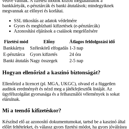
védve vannak. A fizetési módok között megtalálhatók a
bankkártyák, e-pénztárcák és banki átutalások; mindegyiknek
megvannak az előnyei és korlátai.
SSL titkosítás az adatok védelmére
Gyors és megbízható kifizetések (e-pénztárcák)
Azonosítási eljárások a csalások megelőzésére
Fizetési mód
Előny
Átlagos feldolgozási idő
Bankkártya
Széleskörű elfogadás
1-3 nap
E-pénztárca
Gyors kifizetés
24 óra
Banki átutalás
Nagy összegek
2-5 nap
Hogyan ellenőrizd a kaszinó biztonságát?
Ellenőrizd a licencet (pl. MGA, UKGC), olvasd el a független
auditok eredményét és nézd meg a játékfejlesztők listáját. Az
ügyfélszolgálat gyorsasága és a felhasználói vélemények is sokat
elárulnak.
Mi a teendő kifizetéskor?
Készítsd elő az azonosító dokumentumokat, tartsd be a kaszinó által
előírt feltételeket, és válassz gyors fizetési módot, ha gyors jóváírásra