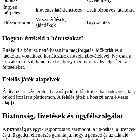
bónusz
követelmény
Ingyen
Ingyenes játéklehetőség
Csak bizonyos játékokra
pörgetés
Visszatérítések,
Hűségprogram
Tagi szintek
ajándékok
Hogyan értékeld a bónuszokat?
Értékeld a bónusz nettó hasznát a megforgatás, időkorlát és a
játékokra vonatkozó korlátozások figyelembevételével. Ne csak a
százalékot nézd, hanem azt is, hogy mennyire reális teljesíteni a
feltételeket.
Felelős játék alapelvek
Állíts be költségkeretet, használj időkorlátokat és ha szükséges, kérj
önkorlátozást a platformon. A felelős játék a hosszú távú élvezet
alapja.
Biztonság, fizetések és ügyfélszolgálat
A biztonság az egyik legfontosabb szempont: a titkosítás, a licencek
és a független ellenőrzés garantálja, hogy a pénzed és az adataid