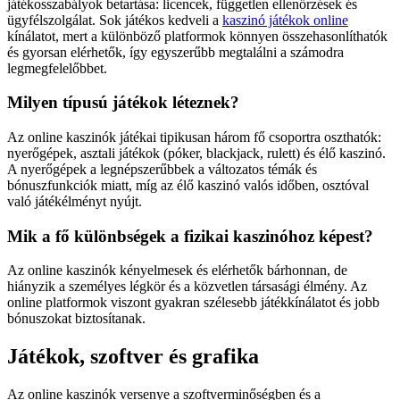
játékosszabályok betartása: licencek, független ellenőrzések és
ügyfélszolgálat. Sok játékos kedveli a
kaszinó játékok online
kínálatot, mert a különböző platformok könnyen összehasonlíthatók
és gyorsan elérhetők, így egyszerűbb megtalálni a számodra
legmegfelelőbbet.
Milyen típusú játékok léteznek?
Az online kaszinók játékai tipikusan három fő csoportra oszthatók:
nyerőgépek, asztali játékok (póker, blackjack, rulett) és élő kaszinó.
A nyerőgépek a legnépszerűbbek a változatos témák és
bónuszfunkciók miatt, míg az élő kaszinó valós időben, osztóval
való játékélményt nyújt.
Mik a fő különbségek a fizikai kaszinóhoz képest?
Az online kaszinók kényelmesek és elérhetők bárhonnan, de
hiányzik a személyes légkör és a közvetlen társasági élmény. Az
online platformok viszont gyakran szélesebb játékkínálatot és jobb
bónuszokat biztosítanak.
Játékok, szoftver és grafika
Az online kaszinók versenye a szoftverminőségben és a