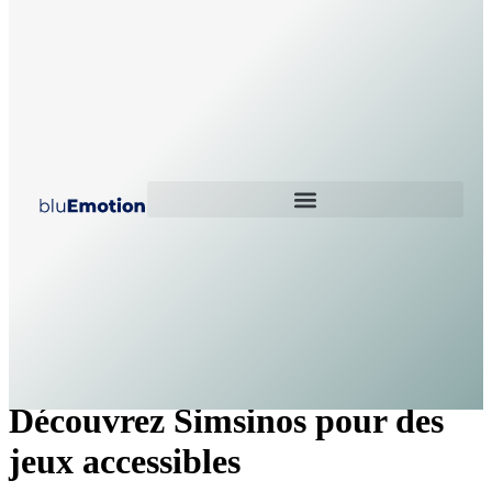
Casino avec dépôt de 1 euro :
Découvrez Simsinos pour des
jeux accessibles