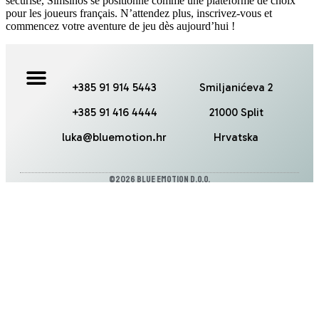
sécurisé, Simsinos se positionne comme une plateforme de choix
pour les joueurs français. N’attendez plus, inscrivez-vous et
commencez votre aventure de jeu dès aujourd’hui !
+385 91 914 5443
Smiljanićeva 2
+385 91 416 4444
21000 Split
luka@bluemotion.hr
Hrvatska
©2026 Blue Emotion d.o.o.