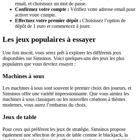
email, et choisissez un mot de passe.
Confirmez votre compte :
Vérifiez votre adresse email pour
activer votre compte.
Effectuez votre premier dépôt :
Choisissez l’option de
dépôt de 1 euro et commencez à jouer.
Les jeux populaires à essayer
Une fois inscrit, vous serez prêt à explorer les différents jeux
disponibles sur Simsinos. Voici quelques-uns des jeux les plus
populaires que vous devriez essayer :
Machines à sous
Les machines à sous sont souvent le premier choix des joueurs, et
Simsinos offre une variété impressionnante. Que vous aimiez les
machines à sous classiques ou les nouvelles créations à thèmes
modernes, vous aurez l’embarras du choix.
Jeux de table
Pour ceux qui préfèrent les jeux de stratégie, Simsinos propose
également une sélection de jeux de table comme le blackjack, la