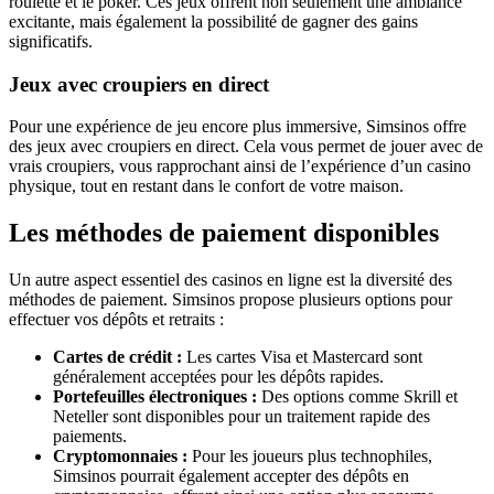
roulette et le poker. Ces jeux offrent non seulement une ambiance
excitante, mais également la possibilité de gagner des gains
significatifs.
Jeux avec croupiers en direct
Pour une expérience de jeu encore plus immersive, Simsinos offre
des jeux avec croupiers en direct. Cela vous permet de jouer avec de
vrais croupiers, vous rapprochant ainsi de l’expérience d’un casino
physique, tout en restant dans le confort de votre maison.
Les méthodes de paiement disponibles
Un autre aspect essentiel des casinos en ligne est la diversité des
méthodes de paiement. Simsinos propose plusieurs options pour
effectuer vos dépôts et retraits :
Cartes de crédit :
Les cartes Visa et Mastercard sont
généralement acceptées pour les dépôts rapides.
Portefeuilles électroniques :
Des options comme Skrill et
Neteller sont disponibles pour un traitement rapide des
paiements.
Cryptomonnaies :
Pour les joueurs plus technophiles,
Simsinos pourrait également accepter des dépôts en