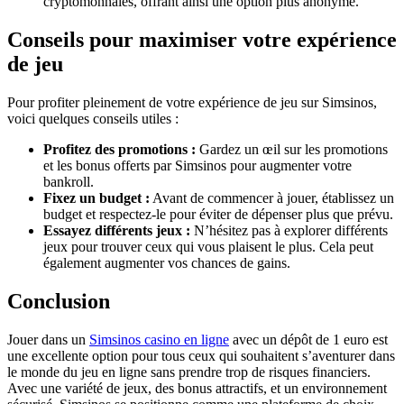
cryptomonnaies, offrant ainsi une option plus anonyme.
Conseils pour maximiser votre expérience
de jeu
Pour profiter pleinement de votre expérience de jeu sur Simsinos,
voici quelques conseils utiles :
Profitez des promotions :
Gardez un œil sur les promotions
et les bonus offerts par Simsinos pour augmenter votre
bankroll.
Fixez un budget :
Avant de commencer à jouer, établissez un
budget et respectez-le pour éviter de dépenser plus que prévu.
Essayez différents jeux :
N’hésitez pas à explorer différents
jeux pour trouver ceux qui vous plaisent le plus. Cela peut
également augmenter vos chances de gains.
Conclusion
Jouer dans un
Simsinos casino en ligne
avec un dépôt de 1 euro est
une excellente option pour tous ceux qui souhaitent s’aventurer dans
le monde du jeu en ligne sans prendre trop de risques financiers.
Avec une variété de jeux, des bonus attractifs, et un environnement